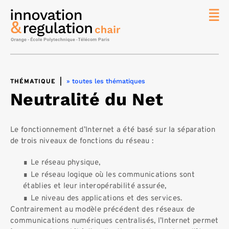
News
La chaire
Thématique
» toutes les thématiques
THÉMATIQUE
|
de
Neutralité du Net
recherche
Master
IREN
Le fonctionnement d’Internet a été basé sur la séparation
de trois niveaux de fonctions du réseau :
Équipe
Le réseau physique,
Publications
Le réseau logique où les communications sont
Contact
établies et leur interopérabilité assurée,
Le niveau des applications et des services.
Rechercher
Contrairement au modèle précédent des réseaux de
communications numériques centralisés, l’Internet permet