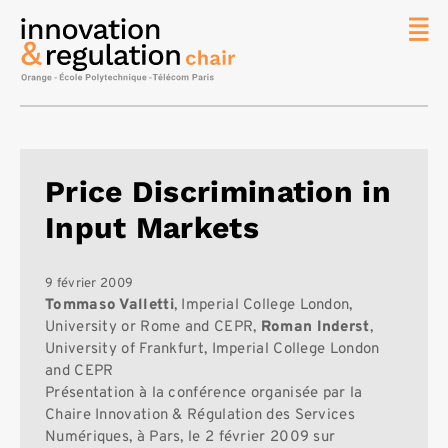
News
La chaire
Thématique
de
Price Discrimination in
recherche
Input Markets
Master
IREN
Équipe
9 février 2009
Tommaso Valletti
, Imperial College London,
Publications
University or Rome and CEPR,
Roman Inderst
,
University of Frankfurt, Imperial College London
Contact
and CEPR
Rechercher
Présentation à la conférence organisée par la
Chaire Innovation & Régulation des Services
Numériques, à Pars, le 2 février 2009 sur