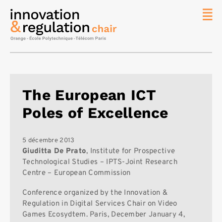
News
La chaire
Thématique
de
The European ICT
recherche
Poles of Excellence
Master
IREN
Équipe
5 décembre 2013
Giuditta De Prato
, Institute for Prospective
Publications
Technological Studies – IPTS-Joint Research
Centre – European Commission
Contact
Rechercher
Conference organized by the Innovation &
Regulation in Digital Services Chair on Video
Games Ecosydtem. Paris, December January 4,