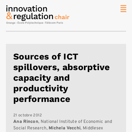
News
La chaire
Thématique
de
Sources of ICT
recherche
spillovers, absorptive
Master
IREN
capacity and
Équipe
productivity
Publications
performance
Contact
Rechercher
21 octobre 2012
Ana Rincon
, National Institute of Economic and
Social Research,
Michela Vecchi
, Middlesex