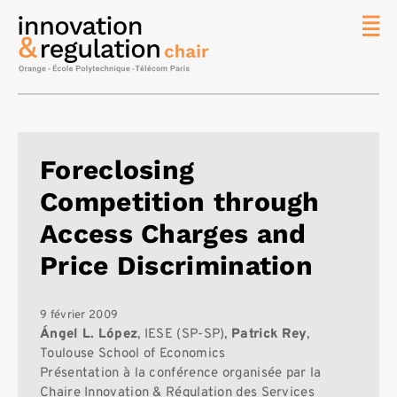
News
La chaire
Thématique
de
Foreclosing
recherche
Competition through
Master
IREN
Access Charges and
Équipe
Price Discrimination
Publications
Contact
9 février 2009
Ángel L. López
, IESE (SP-SP),
Patrick Rey
,
Rechercher
Toulouse School of Economics
Présentation à la conférence organisée par la
Chaire Innovation & Régulation des Services