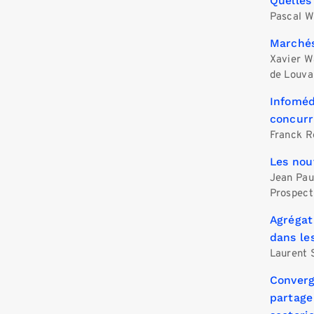
Quelles
Pascal W
Marchés
Xavier Wa
de Louva
Infoméd
concur
Franck R
Les nou
Jean Pau
Prospect
Agrégat
dans le
Laurent 
Converg
partage