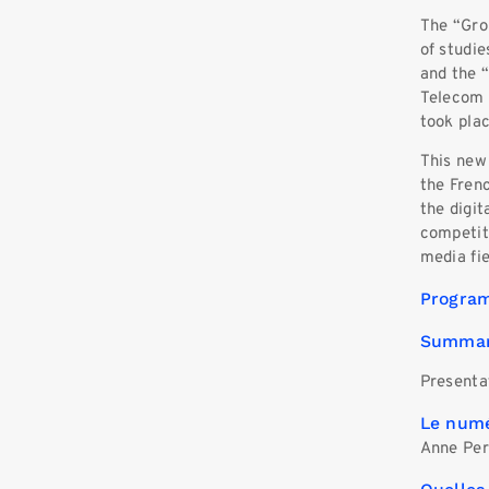
The “Gro
of studie
and the “
Telecom 
took plac
This new 
the Fren
the digit
competiti
media fie
Progra
Summa
Presentat
Le numé
Anne Per