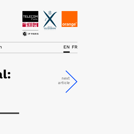
News
The Chair
h
EN
FR
Research Topics
l:
Master IREN
next
article
Team/Contrib.
Publications
Contact
Search