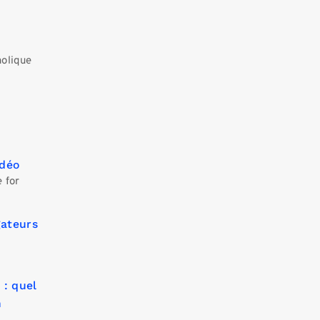
holique
idéo
 for
gateurs
 : quel
n