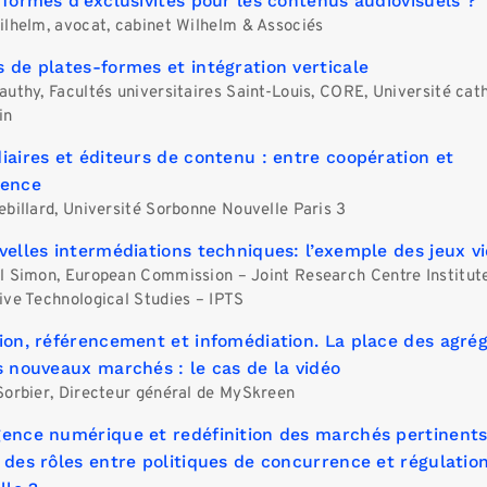
 formes d’exclusivités pour les contenus audiovisuels ?
ilhelm, avocat, cabinet Wilhelm & Associés
 de plates-formes et intégration verticale
uthy, Facultés universitaires Saint-Louis, CORE, Université cat
in
iaires et éditeurs de contenu : entre coopération et
rence
ebillard, Université Sorbonne Nouvelle Paris 3
velles intermédiations techniques: l’exemple des jeux v
l Simon, European Commission – Joint Research Centre Institute
ive Technological Studies – IPTS
ion, référencement et infomédiation. La place des agré
s nouveaux marchés : le cas de la vidéo
Sorbier, Directeur général de MySkreen
ence numérique et redéfinition des marchés pertinents
 des rôles entre politiques de concurrence et régulatio