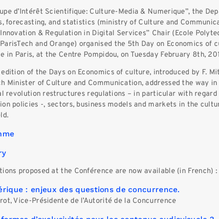
upe d’Intérêt Scientifique: Culture-Media & Numerique”, the De
s, forecasting, and statistics (ministry of Culture and Communic
Innovation & Regulation in Digital Services” Chair (Ecole Polyte
ParisTech and Orange) organised the 5th Day on Economics of cu
e in Paris, at the Centre Pompidou, on Tuesday February 8th, 201
edition of the Days on Economics of culture, introduced by F. Mi
ch Minister of Culture and Communication, addressed the way in
al revolution restructures regulations – in particular with regard
on policies -, sectors, business models and markets in the cultu
ld.
mme
ry
ions proposed at the Conférence are now available (in French) :
rique : enjeux des questions de concurrence.
rot, Vice-Présidente de l’Autorité de la Concurrence