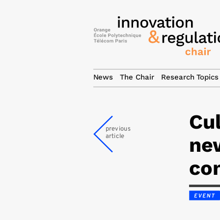
News
The Chair
Research Topics
Cul
previous
article
ne
co