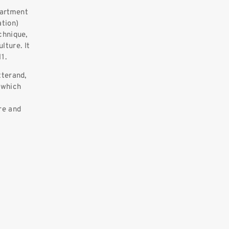
partment
ation)
chnique,
lture. It
1.
tterand,
 which
re and