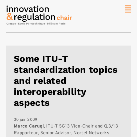
News
La chaire
Thématique
de
Some ITU-T
recherche
standardization topics
Master
IREN
and related
Équipe
interoperability
Publications
aspects
Contact
Rechercher
30 juin 2009
Marco Carugi
, ITU-T SG13 Vice-Chair and Q.3/13
Rapporteur, Senior Advisor, Nortel Networks