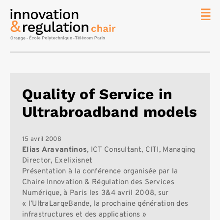
News
La chaire
Thématique
de
Quality of Service in
recherche
Ultrabroadband models
Master
IREN
Équipe
15 avril 2008
Elias Aravantinos
, ICT Consultant, CITI, Managing
Publications
Director, Exelixisnet
Présentation à la conférence organisée par la
Contact
Chaire Innovation & Régulation des Services
Rechercher
Numérique, à Paris les 3&4 avril 2008, sur
« l’UltraLargeBande, la prochaine génération des
infrastructures et des applications »