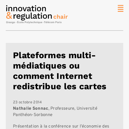
News
La chaire
Thématique
de
Plateformes multi-
recherche
médiatiques ou
Master
IREN
comment Internet
Équipe
redistribue les cartes
Publications
Contact
23 octobre 2014
Nathalie Sonnac
, Professeure, Université
Rechercher
Panthéon-Sorbonne
Présentation à la conférence sur l’économie des