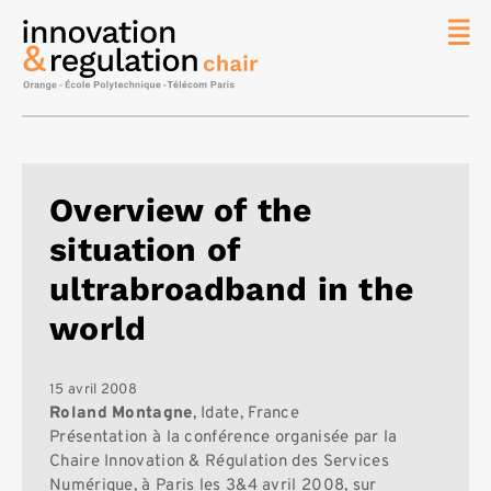
News
La chaire
Thématique
de
Overview of the
recherche
situation of
Master
IREN
ultrabroadband in the
Équipe
world
Publications
Contact
15 avril 2008
Roland Montagne
, Idate, France
Rechercher
Présentation à la conférence organisée par la
Chaire Innovation & Régulation des Services
Numérique, à Paris les 3&4 avril 2008, sur