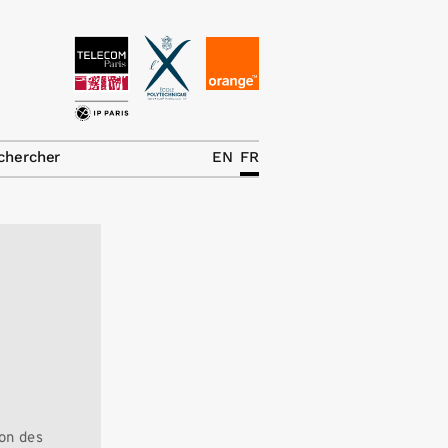
News
La chaire
chercher
EN
FR
Thématiques de
recherche
Master IREN
Équipe
Publications
Contact
Rechercher
ion des