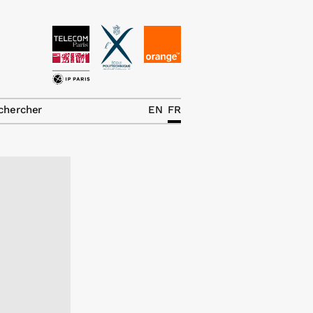
News
La chaire
chercher
EN
FR
Thématiques de
recherche
Master IREN
Équipe
Publications
Contact
Rechercher