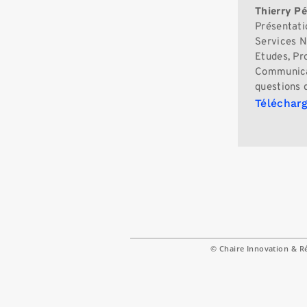
Thierry P
Présentati
Services N
Etudes, Pro
Communicat
questions 
Télécharg
© Chaire Innovation & R