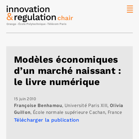
News
La chaire
Thématique
de
Modèles économiques
recherche
d’un marché naissant :
Master
IREN
le livre numérique
Équipe
Publications
15 juin 2010
Françoise Benhamou
, Université Paris XIII,
Olivia
Contact
Guillon
, École normale supérieure Cachan, France
Télécharger la publication
Rechercher