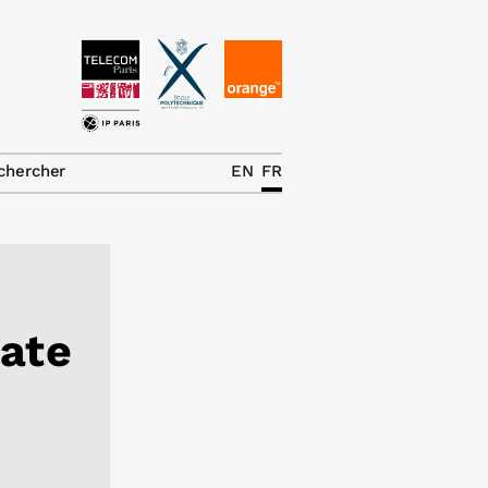
News
La chaire
chercher
EN
FR
Thématiques de
recherche
Master IREN
Équipe
vate
Publications
Contact
Rechercher