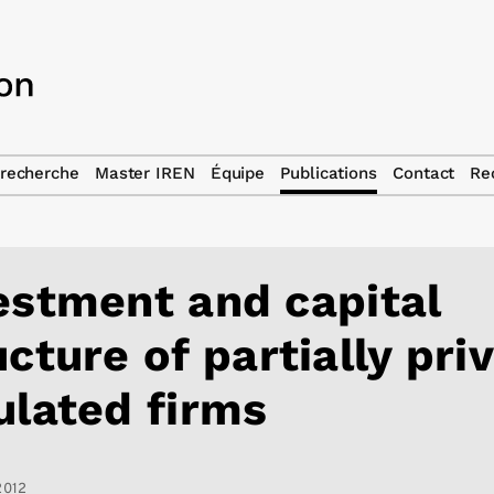
recherche
Master IREN
Équipe
Publications
Contact
Re
estment and capital
ucture of partially pri
ulated firms
2012