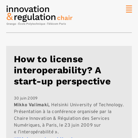
News
La chaire
Thématique
de
How to license
recherche
interoperability? A
Master
IREN
start-up perspective
Équipe
Publications
30 juin 2009
Mikko Valimaki,
Helsinki University of Technology.
Contact
Présentation à la conférence organisée par la
Chaire Innovation & Régulation des Services
Rechercher
Numériques, à Paris, le 23 juin 2009 sur
« l’interopérabilité ».