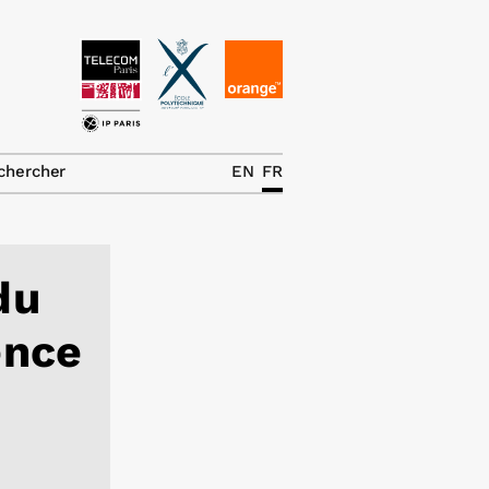
News
La chaire
chercher
EN
FR
Thématiques de
recherche
du
Master IREN
Équipe
ence
Publications
Contact
Rechercher