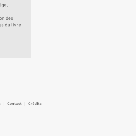
ège,
ion des
s du livre
|
|
s
Contact
Crédits