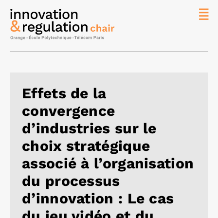
News
La chaire
Thématique
de
Effets de la
recherche
convergence
Master
IREN
d’industries sur le
Équipe
choix stratégique
Publications
associé à l’organisation
Contact
du processus
Rechercher
d’innovation : Le cas
du jeu vidéo et du