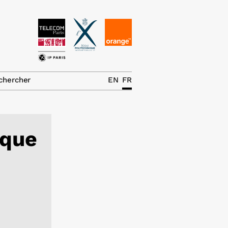
News
La chaire
chercher
EN
FR
Thématiques de
recherche
ique
Master IREN
Équipe
Publications
Contact
Rechercher