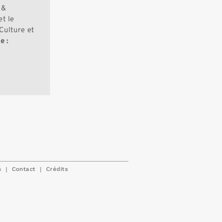
 &
t le
Culture et
e :
|
|
s
Contact
Crédits