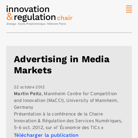
News
La chaire
Thématique
de
Advertising in Media
recherche
Markets
Master
IREN
Équipe
22 octobre 2012
Martin Peitz
, Mannheim Centre for Competition
Publications
and Innovation (MaCCI), University of Mannheim,
Germany
Contact
Présentation à la conférence de la Chaire
Rechercher
Innovation & Régulation des Services Numériques,
5-6 oct. 2012, sur «l’ Économie des TICs »
Télécharger la publication