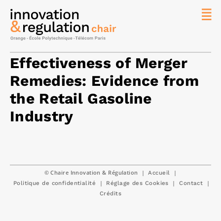
News
La chaire
Effectiveness of Merger
Thématique
Remedies: Evidence from
de
the Retail Gasoline
recherche
Industry
Master
IREN
Équipe
Publications
© Chaire Innovation & Régulation
|
|
Accueil
Contact
|
|
|
Politique de confidentialité
Réglage des Cookies
Contact
Rechercher
Crédits