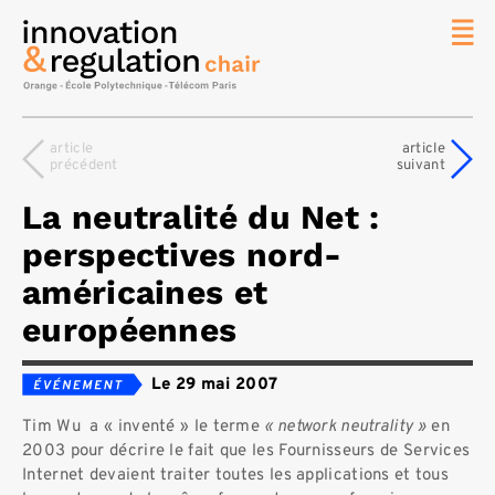
News
La chaire
article
article
précédent
suivant
Thématique
de
La neutralité du Net :
recherche
perspectives nord-
Master
IREN
américaines et
Équipe
européennes
Publications
Le 29 mai 2007
Contact
Tim Wu a « inventé » le terme
« network neutrality »
en
Rechercher
2003 pour décrire le fait que les Fournisseurs de Services
Internet devaient traiter toutes les applications et tous