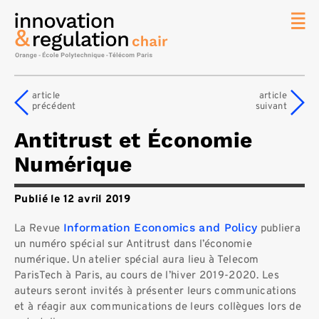
News
La chaire
article
article
précédent
suivant
Thématique
de
Antitrust et Économie
recherche
Numérique
Master
IREN
Publié le 12 avril 2019
Équipe
Publications
Information Economics and Policy
La Revue
publiera
un numéro spécial sur Antitrust dans l’économie
Contact
numérique.
Un atelier spécial aura lieu à Telecom
ParisTech à Paris, au cours de l’hiver 2019-2020.
Les
Rechercher
auteurs seront invités à présenter leurs communications
et à réagir aux communications de leurs collègues lors de