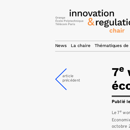
News
La chaire
Thématiques de 
e
7
article
précédent
éc
Publié l
e
Le 7
wor
Economie
octobre 