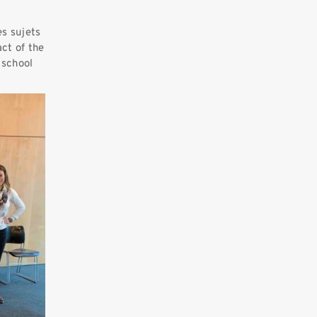
es sujets
act of the
 school