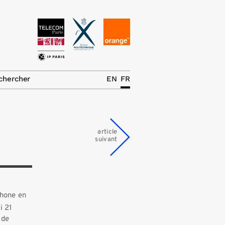
News
La chaire
chercher
EN
FR
Thématiques de
recherche
Master IREN
article
suivant
Équipe
Publications
Contact
phone en
i
21
Rechercher
 de