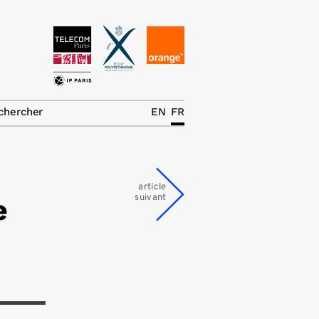
News
La chaire
chercher
EN
FR
Thématiques de
recherche
Master IREN
article
suivant
e
Équipe
Publications
Contact
Rechercher