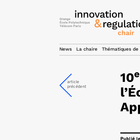
News
La chaire
Thématiques de 
e
10
article
précédent
l’
App
Publié l